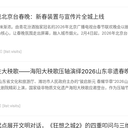
见北京台春晚：新春装置与宣传片全城上线
味渐浓。由青花汾酒独家冠名的2026年北京广播电视台春节联欢晚会以
核心，让春晚氛围走出屏幕，融入城市烟火。2月4日起，2026年北京台
于多个地铁站点设置了创意互动装置，提前感受新春的喜庆与温暖。此外
台春晚的宣传片也将持续轮播呈现在20条地铁线上，以现代...
[list:visits]
大秧歌——海阳大秧歌压轴演绎2026山东非遗春
山东省文化和旅游厅、潍坊市人民政府主办的“骏启新元 春耀华章”2026
大剧院精彩上演，国家级非物质文化遗产海阳大秧歌应邀登台，作为压轴
年景》的重要组成部分，以古今交融的全新姿态惊艳亮相，为现场及全网
鲁风情、彰显非遗魅力的视听盛宴，生动诠释了...
[list:visits]
起点展开文明对话，《狂想之城2》的四重叩问与三