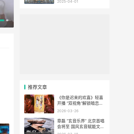
2025-04-01
银龄焕新彩 温暖中国年——《2026银龄新春联欢会
推荐文章
《你是迟来的欢喜》轻喜
开播 “双视角”解锁暗恋心
事上演春日纯暧
2026-03-26
章磊 “玄音乐界” 北京首唱
会将至 国风玄音赋能文化
新表达