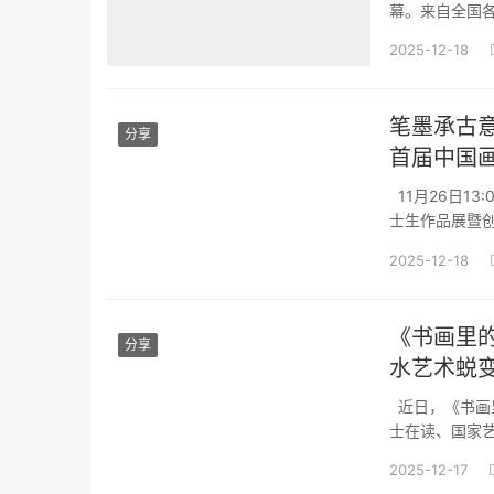
幕。来自全国
的创作实绩，
2025-12-18
验”这一核心议
笔墨承古
分享
首届中国
11月26日1
士生作品展暨创
生之手的中国
2025-12-18
国画新生代扎实
《书画里的
分享
水艺术蜕
近日，《书画
士在读、国家艺
读于央美、师
2025-12-17
藏。直播中，他