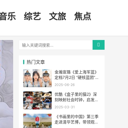
音乐
综艺
文旅
焦点
热门文章
金瀚宣璐《爱上海军蓝》
定档7月2日 “硬核蓝团”守
卫万里海疆
2025-06-26
优酷《盒子里的猫2》深
刻映射社会时钟，启发大
众寻找自我节奏
2025-03-31
《书画里的中国》第三季
走进清华艺博，带领观众
云端观展