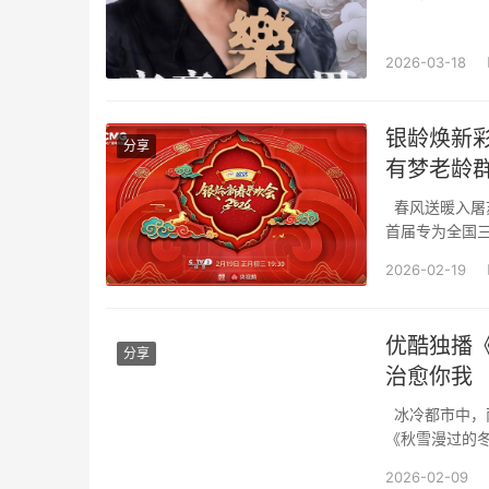
九首全新原创
股集团出品，整
2026-03-18
银龄焕新彩
分享
有梦老龄
春风送暖入屠
首届专为全国三
范、有乐、有爱
2026-02-19
角，让银发一族从
优酷独播
分享
治愈你我
冰冷都市中，
《秋雪漫过的
金牌制片人敦
2026-02-09
张莉联合编剧，