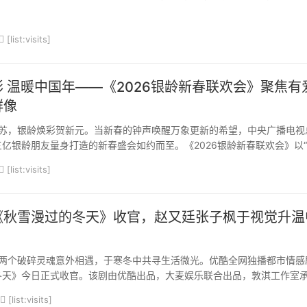
作品亮相，融合国风底蕴与现代潮流，打造沉浸式视听盛宴。演出由盛夏
合全产业链资...
[list:visits]
 温暖中国年——《2026银龄新春联欢会》聚焦有
群像
苏，银龄焕彩贺新元。当新春的钟声唤醒万象更新的希望，中央广播电视
亿银龄朋友量身打造的新春盛会如约而至。《2026银龄新春联欢会》以
、有梦”为主题，以“银龄年轻态生活”为主线，打破年龄界限，重构舞台
[list:visits]
“观看者”成为“闪耀者”。节目以主持...
《秋雪漫过的冬天》收官，赵又廷张子枫于视觉升温
两个破碎灵魂意外相遇，于寒冬中共寻生活微光。优酷全网独播都市情感
冬天》今日正式收官。该剧由优酷出品，大麦娱乐联合出品，敦淇工作室
淇担任总制片人，卜小俏担任制片人，导演韩天执导，于小千、周乔、孙
[list:visits]
赵又廷、张子枫领衔主演，江一燕、张超、荣梓希...