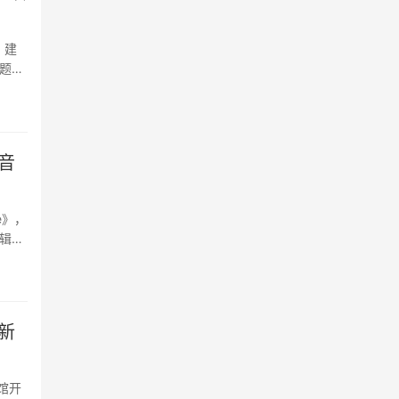
。建
题，
为首
现音
e》，
辑歌
着内心
新
馆开