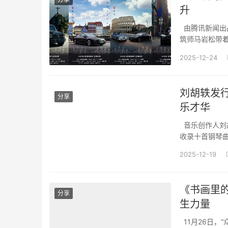
升
由腾讯新闻出
筑师马岩松带着
与朋友们走进
2025-12-24
席合作伙伴，继
刘胡轶发行《
分享
乐才华
音乐创作人刘胡轶
收录十首钢琴曲
曲回归纯净的
2025-12-19
最深处与听众，
《书画里
分享
生力量
11月26日，