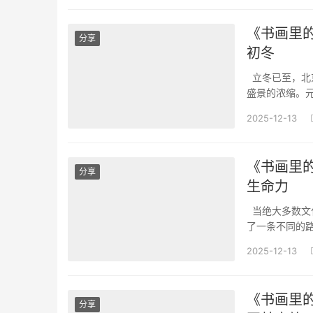
《书画里
分享
初冬
立冬已至，北
盛景的浓缩。
一木皆勾勒出
2025-12-13
携笔墨赴约，以
《书画里
分享
生命力
当绝大多数文
了一条不同的
场景、持续性的
2025-12-13
度”到“长期IP
《书画里
分享