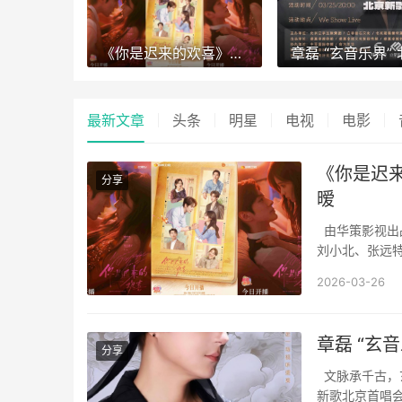
《你是迟来的欢喜》轻喜开播 “双视角”解锁暗恋心事上演春日纯暧
最新文章
头条
明星
电视
电影
《你是迟来
分享
暧
由华策影视出
刘小北、张远
作者顾了之同名
2026-03-26
TV，会员连更不
章磊 “玄
分享
文脉承千古，玄
新歌北京首唱