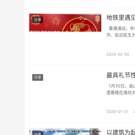
地铁里遇
分享
春潮涌动，年
市、贴近民生为
联动北京地铁
2026年北京
2026-02-05
最具礼节性
分享
1月30日，由
遗春晚在潍坊
《秧歌扭出好
现了一场独具齐
2026-01-31
以建筑为
分享