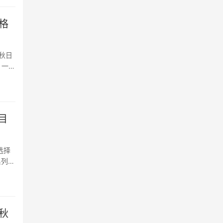
格
秋日
，一草
郭林吉
目
选择
系列多
目热
秋