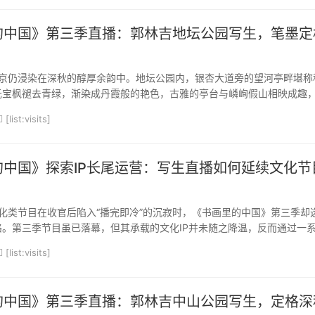
的中国》第三季直播：郭林吉地坛公园写生，笔墨定
京仍浸染在深秋的醇厚余韵中。地坛公园内，银杏大道旁的望河亭畔堪称
元宝枫褪去青绿，渐染成丹霞般的艳色，古雅的亭台与嶙峋假山相映成趣
北方园林的古朴韵味。《书画里的中国》第三季直播恰择此处落笔，画家
[list:visits]
沉浸式写生定格自然景致与人文底蕴的交融之美...
的中国》探索IP长尾运营：写生直播如何延续文化节
化类节目在收官后陷入“播完即冷”的沉寂时，《书画里的中国》第三季却
路。第三季节目虽已落幕，但其承载的文化IP并未随之降温，反而通过一
“写生慢直播”内容，构建起一种崭新的内容生态，成功实现了从“短期节
[list:visits]
影响力”的转化。这一实践，不仅为文化IP...
的中国》第三季直播：郭林吉中山公园写生，定格深