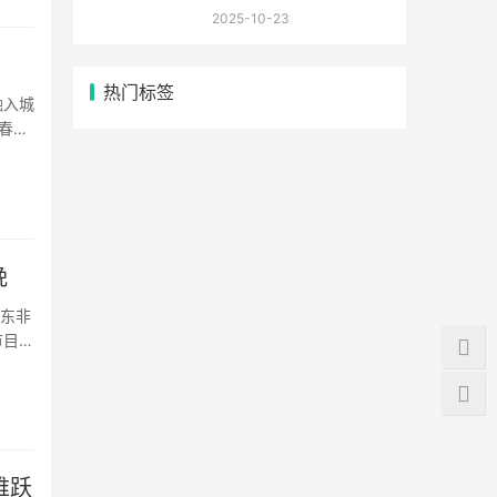
白描间捕捉秋日花韵
2025-10-23
热门标签
融入城
春晚
，
晚
山东非
节目
观众呈
维跃