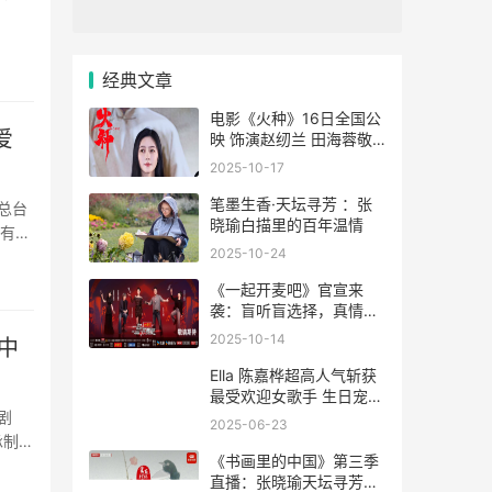
卓越控
经典文章
电影《火种》16日全国公
爱
映 饰演赵纫兰 田海蓉敬
畏敬业敬秋兰之美
2025-10-17
笔墨生香·天坛寻芳 ：张
总台
晓瑜白描里的百年温情
“有
2025-10-24
主
《一起开麦吧》官宣来
袭：盲听盲选择，真情真
感受，“纯听觉竞技”重构
2025-10-14
中
音乐综艺价值
Ella 陈嘉桦超高人气斩获
最受欢迎女歌手 生日宠粉
许愿或巡演将近
剧
2025-06-23
承制。
《书画里的中国》第三季
晚成、
直播：张晓瑜天坛寻芳，