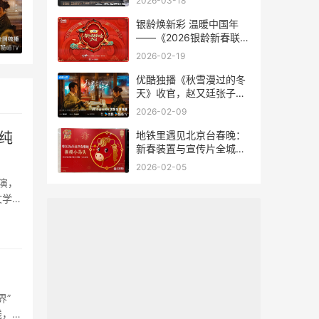
2026-03-18
银龄焕新彩 温暖中国年
——《2026银龄新春联欢
收官，赵又廷张子枫于视觉升温中治愈你我
会》聚焦有爱有梦老龄群
2026-02-19
像
优酷独播《秋雪漫过的冬
天》收官，赵又廷张子枫
于视觉升温中治愈你我
2026-02-09
地铁里遇见北京台春晚：
纯
新春装置与宣传片全城上
线
2026-02-05
演，
文学城
果
界”
线，携