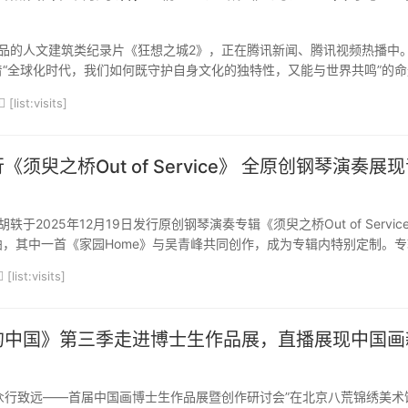
品的人文建筑类纪录片《狂想之城2》，正在腾讯新闻、腾讯视频热播中
“全球化时代，我们如何既守护自身文化的独特性，又能与世界共鸣”的命
五座世界文化名城，展开关于文明、建筑与未来的对话。梅赛德斯-奔驰作
[list:visits]
首季合作后，与《狂想之城2》再度同行，共赴世...
须臾之桥Out of Service》 全原创钢琴演奏展
于2025年12月19日发行原创钢琴演奏专辑《须臾之桥Out of Servic
，其中一首《家园Home》与吴青峰共同创作，成为专辑内特别定制。专
钢琴旋律线条，刘胡轶从自我感受出发，以音乐为媒搭建一座桥梁，连接
[list:visits]
触摸瞬间的所思所感。5岁开始学钢琴，从武汉到北...
的中国》第三季走进博士生作品展，直播展现中国画
“众行致远——首届中国画博士生作品展暨创作研讨会”在北京八荒锦绣美术