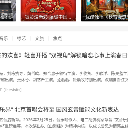
章磊 “玄音乐界” 北京首唱会将至 国风玄音赋能文化新表达
银龄焕新彩 温暖中国年——《2026银龄新春联欢会》聚焦有爱有梦老龄群像
优酷独播《秋雪漫过的冬天》
音乐
综艺
文旅
焦点
的欢喜》轻喜开播 “双视角”解锁暗恋心事上演春日
品，刘栋执导，魏哲鸣、郑合惠子领衔主演，李俊贤、李歌洋、陈昊蓝主
特邀出演，张沐兮、胡艺严主演，范湉湉、姬晨牧特别出演，改编自晋江
小说的双向暗恋纯暧清甜剧《你是迟来的欢喜》今日12:00起正式上线芒
[list:visits]
断档，SVIP每日抢先看1集；3月29日起，湖南卫视金...
音乐界” 北京首唱会将至 国风玄音赋能文化新表达
音启新章。2026年3月25日，音乐唱作人、电二胡演奏家章磊 “玄音乐
会将重磅启幕。本次演出以《山海经》为精神内核，以成长哲思为情感主