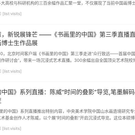
各大高校与科研机构的三百余幅作品汇聚一堂，不仅展现了当前中国画博
更以其多元的探索路径，生动回应了“中国画当代创作实践的艺术路径与青
[list:visits]
题。展览作品虽题材、风格各异，却共同勾勒...
意，新锐展锋芒 ——《书画里的中国》第三季直播
画博士生作品展
3:00，北京时间客户端《书画里的中国》第三季走进“众行致远——首届中
作研讨会”，带来一场沉浸式艺术直播。300余幅出自全国顶尖艺术院校
画作品集中亮相，山水意境悠远、花鸟生机盎然、人物神情生动，不仅展
[list:visits]
的艺术功底，更呈现了他们对传统艺术的敬畏之...
中国》系列直播：陈威“时间的叠影”导览,笔墨解
变
里的中国》系列直播推出特别内容，中央美术学院中国山水画造境研究专
术基金创作人才陈威，以个展“时间的叠影”开启沉浸式导览。这位本硕博
从丘挺等教授的玉林籍画家，现任广西青美协理事，作品被央视总台等机
[list:visits]
既解析园林、瀑布、雪山三大系列创作，又现场...