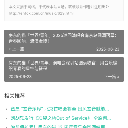
本文采摘于网络，不代表本站立场，转载联系作者并注明出处：
http://entok.com.cn/music/629.html
房东的猫「世界/青年」2025巡回演唱会南京站圆满落幕：
青春回响，浪漫金陵！
« 上一篇
2025-06-23
房东的猫「世界/青年」演唱会深圳站圆满收官：用音乐编
织青春的星空与征程
2025-06-23
下一篇 »
相关推荐
章磊 “玄音乐界” 北京首唱会将至 国风玄音赋能文化新表达
刘胡轶发行《须臾之桥Out of Service》 全原创钢琴演奏展现音乐才华
治愈值拉满！房东的猫 12 周年音乐会圆满结束，《世界 / 青年》live 解锁老歌新体验