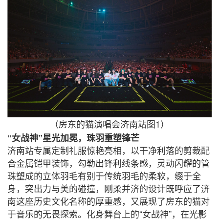
1
（房东的猫演唱会济南站图
）
“
”
女战神
星光加冕，珠羽重塑锋芒
济南站专属定制礼服惊艳亮相，以干净利落的剪裁配
合金属铠甲装饰，勾勒出锋利线条感，灵动闪耀的管
珠塑成的立体羽毛有别于传统羽毛的柔软，缀于全
身，突出力与美的碰撞，刚柔并济的设计既呼应了济
南这座历史文化名称的厚重感，又展现了房东的猫对
“
”
于音乐的无畏探索。化身舞台上的
女战神
，在光影