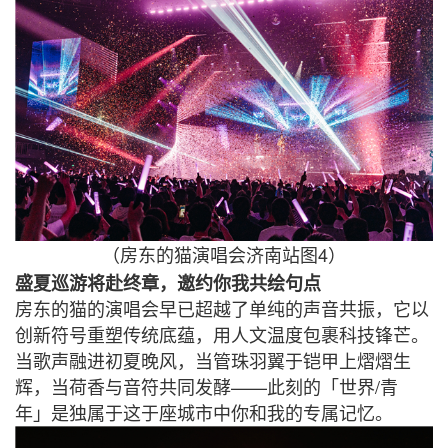
4
（房东的猫演唱会济南站图
）
盛夏巡游将赴终章，邀约你我共绘句点
房东的猫的演唱会早已超越了单纯的声音共振，它以
创新符号重塑传统底蕴，用人文温度包裹科技锋芒。
当歌声融进初夏晚风，当管珠羽翼于铠甲上熠熠生
——
/
辉，当荷香与音符共同发酵
此刻的「世界
青
年」是独属于这于座城市中你和我的专属记忆。