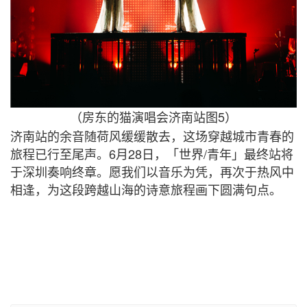
5
（房东的猫演唱会济南站图
）
济南站的余音随荷风缓缓散去，这场穿越城市青春的
6
28
/
旅程已行至尾声。
月
日，「世界
青年」最终站将
于深圳奏响终章。愿我们以音乐为凭，再次于热风中
相逢，为这段跨越山海的诗意旅程画下圆满句点。