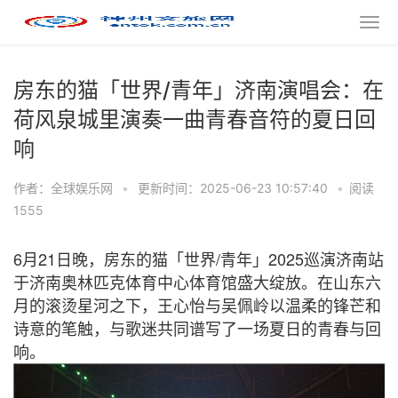
房东的猫「世界/青年」济南演唱会：在
荷风泉城里演奏一曲青春音符的夏日回
响
作者：全球娱乐网
•
更新时间：2025-06-23 10:57:40
•
阅读
1555
6
21
/
2025
月
日晚，房东的猫「世界
青年」
巡演济南站
于济南奥林匹克体育中心体育馆盛大绽放。在山东六
月的滚烫星河之下，王心怡与吴佩岭以温柔的锋芒和
诗意的笔触，与歌迷共同谱写了一场夏日的青春与回
响。