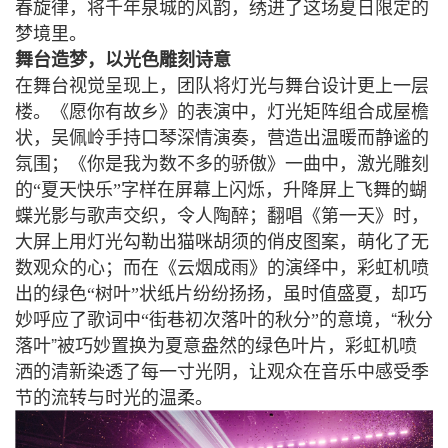
春旋律，将千年泉城的风韵，绣进了这场夏日限定的
梦境里。
舞台造梦，以光色雕刻诗意
在舞台视觉呈现上，团队将灯光与舞台设计更上一层
楼。《愿你有故乡》的表演中，灯光矩阵组合成屋檐
状，吴佩岭手持口琴深情演奏，营造出温暖而静谧的
氛围；《你是我为数不多的骄傲》一曲中，激光雕刻
的“夏天快乐”字样在屏幕上闪烁，升降屏上飞舞的蝴
蝶光影与歌声交织，令人陶醉；翻唱《第一天》时，
大屏上用灯光勾勒出猫咪胡须的俏皮图案，萌化了无
数观众的心；而在《云烟成雨》的演绎中，彩虹机喷
出的绿色“树叶”状纸片纷纷扬扬，虽时值盛夏，却巧
“
妙呼应了歌词中“街巷初次落叶的秋分”的意境，
秋分
”
落叶
被巧妙置换为夏意盎然的绿色叶片，彩虹机喷
洒的清新染透了每一寸光阴，让观众在音乐中感受季
节的流转与时光的温柔。