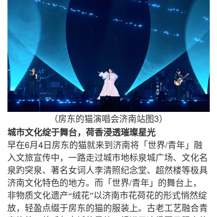
3
（房东的猫演唱会济南站图
）
城市文化绽于舞台，荷香浸透璀璨星光
6
4
/
早在
月
日房东的猫就来到济南将「世界
青年」融
入文旅宣传中，一路走过城市地标泉城广场、文化名
泉趵突泉、著名女词人李清照纪念堂、超然楼等极具
/
济南文化特色的地方。而「世界
青年」的舞台上，
非物质文化遗产“绒花”以济南市花荷花的形式悄然绽
放，轻盈点缀于房东的猫的服装上。古老工艺融合青