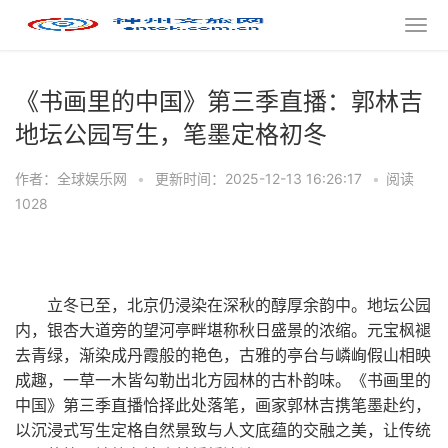
《书画里的中国》第三季直播：郭林吉
地坛公园写生，笔墨定格初冬
作者：全球娱乐网
•
更新时间：2025-12-13 16:26:17
•
阅读
1028
立冬已至，北京仍浸染在深秋的醇厚余韵中。地坛公园
内，银杏大道旁的望河亭畔堪称秋日盛景的浓缩
。
元宝枫褪
去青绿，渐染成丹霞般的艳色，古雅的亭台与嶙峋假山相映
成趣，一草一木皆勾勒出北方园林的古朴韵味。《书画里的
中国》第三季直播恰择此处落笔，画家郭林吉携笔墨赴约，
以沉浸式写生定格自然景致与人文底蕴的交融之美，让传统