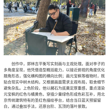
创作中，郭林吉平衡写实刻画与主观处理。面对亭
子
的
多角度呈现，他凭借造型概括能力，以接近俯视的角度优化
翘角形态，强化横构图的横向比例；画元宝枫等植物时，既
贴合现实中树木结构，又根据画面需求主观布局，取舍细节
避免杂乱。上色阶段，他以赭石为底奠定厚重感，重点渲染
元宝枫的红色与橘黄色，穿插少量绿色形成色彩互补，用北
京传统建筑特有的圣红色描绘亭台，结合当日蓝天预留留
白，通过叠加手法，还原台阶、瓦顶的落叶景致。