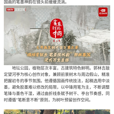
国画的笔墨神韵在镜头前缓缓流淌。
地坛公园
，
植物层次丰富，古建筑特色鲜明。郭林吉敲
定望河亭为核心创作对象，兼顾前景树木与周边假山，精准
把握
初冬的
季节氛围。他遵循国画传统技法，起稿选用中淡
墨，避免胶墨难以修改的局限，以中锋用笔为主，不断调整
笔锋与墨色干湿，通过曲折线条赋予树干、亭台节奏感，同
时遵循
笔断意不断
原则，为树叶预留创作空间。
“
”