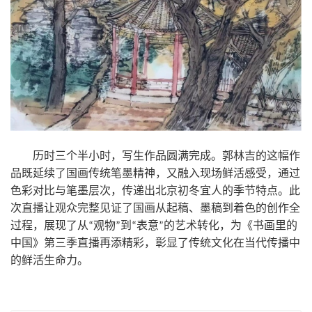
历时三个半小时，写生作品圆满完成。郭林吉的这幅作
品既延续了国画传统笔墨精神，又融入现场鲜活感受，通过
色彩对比与笔墨层次，传递出北京
初冬
宜人的季节特点。此
次直播让观众完整见证了国画从起稿、墨稿到着色的创作全
过程，展现了从
观物
到
表意
的艺术转化，为《书画里的
“
”
“
”
中国》
第三季
直播再添精彩，彰显了传统文化在当代传播中
的鲜活生命力。