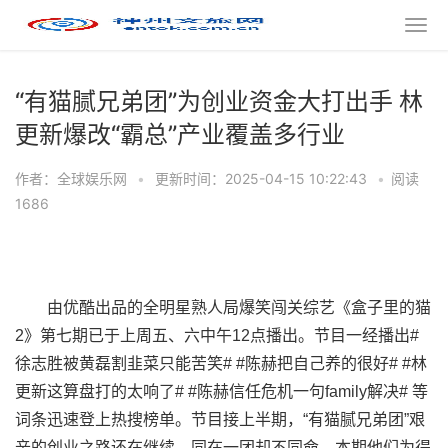
“有猫腻兄弟团”为创业资金大打出手 林
更新爆改“霸总”产业覆盖多行业
作者：全球娱乐网
•
更新时间：2025-04-15 10:22:43
•
阅读
1686
由优酷出品的全明星熟人局爆笑闯关综艺《盒子里的猫
2》第七期已于上周五、六中午12点播出。节目一经播出#
徐志胜被黄磊割韭菜只能苦笑# #陈赫把自己养的很好# #林
更新这算盘打的太响了# #陈赫信任危机一句family解决# 等
词条迅速登上热搜榜单。节目接上半期，“有猫腻兄弟团”艰
辛的创业之路还在继续，同在一团却不同命，本期他们为得