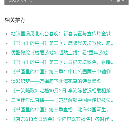
相关推荐
地铁里遇见北京台春晚：新春装置与宣传片全城上线
《书画里的中国》第三季：庞啸晨天坛写秋，笔墨绘就千年韵
优酷微综《楼层游戏》超然上线：看“童年游戏”爆改“成人局”！
《书画里的中国》第三季：白描天坛秋色，张晓瑜笔端花卉寄清秋
《书画里的中国》第三季：中山公园藏于中轴侧的古园景致，借景故宫诉春秋
淡彩织梦——万娟笔下北海花草的诗意晕染​
《一笑随歌》定档10月2日 李沁陈哲远相爱相杀上演“双强”博弈
三幅佳作现直播——马楚航解锁中国画传统技法与现场创作
《书画里的中国》第三季直播：北海公园写生，三幅画作定格园居意趣
《京东618夏日歌会》全阵容嘉宾揭晓！各时代的记忆来袭