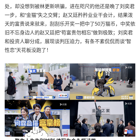
处，却没想到被林更新哄骗，进在咫尺的他还是晚了刘奕君
一步，和“金猫”失之交臂；赵又廷矜矜业业干会计，结果泼
天的富贵说来就来，刮刮乐开奖一把中了50万猫币，中奖依
旧不忘身边人的赵又廷把“苟富贵勿相忘”做到极致；刘奕君
和投资人聊分成，展现谈判压迫力，有条不紊侃侃而谈“智
性恋”天花板没跑了！