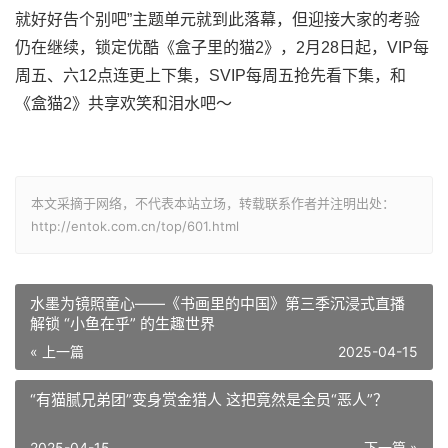
就好好告个别吧”主题单元就到此落幕，但迎接大家的考验
仍在继续，锁定优酷《盒子里的猫2》，2月28日起，VIP每
周五、六12点连更上下集，SVIP每周五抢先看下集，和
《盒猫2》共享欢笑和泪水吧～
本文采摘于网络，不代表本站立场，转载联系作者并注明出处：
http://entok.com.cn/top/601.html
水墨为镜照童心——《书画里的中国》第三季沉浸式直播
解锁 “小鱼在乎” 的生趣世界
« 上一篇
2025-04-15
“有猫腻兄弟团”变身赏金猎人 这把竟然是全员“恶人”？
2025-04-15
下一篇 »