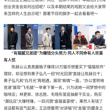
创业资金会如何出招呢？以及本期结尾的戏剧又会给大家带
来怎样的人生启示呢？跟着节目的脚步一起去看看吧～
“有猫腻兄弟团”为赚钱分头努力 同人不同命有人欢喜
有人忧
陈赫认认真真搬箱子赚得10万猫币想要买下“猫猫软件”
理财，却没想到黄子弘凡一招“时光回溯”直接让陈赫白干；
黄子弘凡和“白月光”再相遇，展现“痴情”一面，“办公室转椅
竞速”展现“飞毛腿”一举拿下第一名，只为送她一间梦想中的
咖啡店；林更新、徐志胜、毛晓彤釜底抽薪干实业，购买
“潮玩店”大赚特赚，一跃问鼎“盒猫富豪榜”，果然人有钱了
说话都有底气起来；王迅想要用“对讲喵”问“金猫”的藏身之