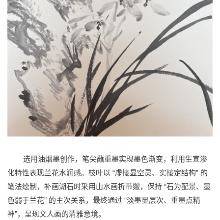
选用油烟墨创作，笔尖蘸重墨实现墨色渐变，利用生宣渗
“
”
化特性表现兰花水润感。枝叶以
虚接显空灵、实接定结构
的
“
笔法绘制，补画湖石时采用山水画折带皴，保持
石为配景、墨
”
“
色弱于兰花
的主次关系，最终通过
淡墨显层次、重墨点精
”
神
，呈现文人画的清雅意境。