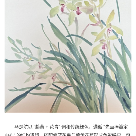
“
+
”
“
马楚航以
藤黄
花青
调和传统绿色，遵循
先画捧瓣定
”
中心
的结构逻辑，搭配偏蓝花串与偏黄花苞形成色彩呼应，包