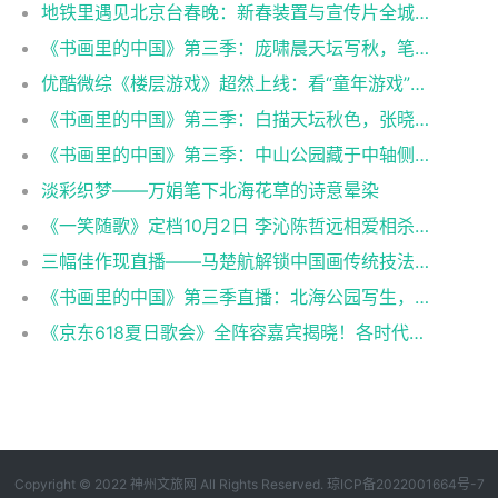
地铁里遇见北京台春晚：新春装置与宣传片全城上线
《书画里的中国》第三季：庞啸晨天坛写秋，笔墨绘就千年韵
优酷微综《楼层游戏》超然上线：看“童年游戏”爆改“成人局”！
《书画里的中国》第三季：白描天坛秋色，张晓瑜笔端花卉寄清秋
《书画里的中国》第三季：中山公园藏于中轴侧的古园景致，借景故宫诉春秋
淡彩织梦——万娟笔下北海花草的诗意晕染​
《一笑随歌》定档10月2日 李沁陈哲远相爱相杀上演“双强”博弈
三幅佳作现直播——马楚航解锁中国画传统技法与现场创作
《书画里的中国》第三季直播：北海公园写生，三幅画作定格园居意趣
《京东618夏日歌会》全阵容嘉宾揭晓！各时代的记忆来袭
Copyright © 2022 神州文旅网 All Rights Reserved.
琼ICP备2022001664号-7