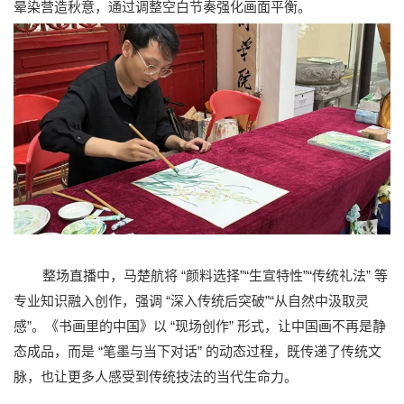
晕染营造秋意，通过调整空白节奏强化画面平衡。
“
”“
”“
”
整场直播中，马楚航将
颜料选择
生宣特性
传统礼法
等
“
”“
专业知识融入创作，强调
深入传统后突破
从自然中汲取灵
”
“
”
感
。《书画里的中国》以
现场创作
形式，让中国画不再是静
“
”
态成品，而是
笔墨与当下对话
的动态过程，既传递了传统文
脉，也让更多人感受到传统技法的当代生命力。