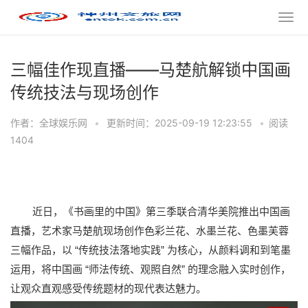
三幅佳作现直播——马楚航解锁中国画
传统技法与现场创作
作者：全球娱乐网
•
更新时间：2025-09-19 12:23:55
•
阅读
1404
近日，《书画里的中国》第三季联合清华美院推出中国画
直播，艺术家马楚航现场创作色彩兰花、水墨兰花、色墨芙蓉
“
”
三幅作品，以
传统技法落地实践
为核心，从颜料调和到笔墨
“
”
运用，将中国画
师法传统、观照自然
的理念融入实时创作，
让观众直观感受传统题材的现代表达魅力。