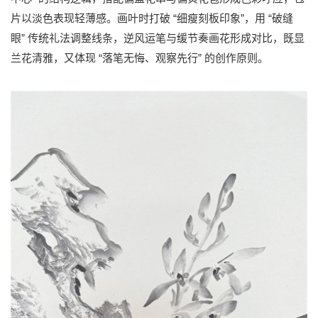
“
”
“
片以淡色表现轻薄感。画叶时打破
细瘦刻板印象
，用
破缝
”
眼
传统礼法调整线条，逆风运笔与缓节奏画花形成对比，既显
“
”
兰花清雅，又体现
落笔无悔、观察先行
的创作原则。