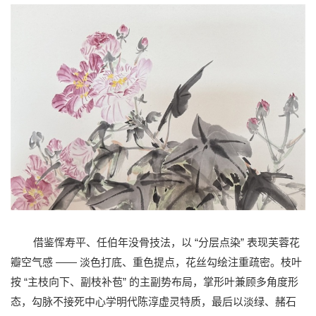
“
”
借鉴恽寿平、任伯年没骨技法，以
分层点染
表现芙蓉花
——
瓣空气感
淡色打底、重色提点，花丝勾绘注重疏密。枝叶
“
”
按
主枝向下、副枝补苞
的主副势布局，掌形叶兼顾多角度形
态，勾脉不接死中心学明代陈淳虚灵特质，最后以淡绿、赭石