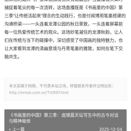
捕捉着笔尖的每一次流转，这场直播既是《书画里的中国》第
“
”
三季
让传统活起来
理念的生动践行，也是付闻博用笔墨搭建的
——
沟通桥梁
一头连着龙潭公园的秋日景致，一头连着屏幕前
每一位热爱传统艺术的观众。这场妙笔凝住的龙潭秋韵，让人
们在传统与当下的碰撞中，深切感受了中国画的独特魅力，也
让大家看到龙潭的清幽意境与丹青笔墨的雅致，如何在笔下交
融共生。
本文采摘于网络，不代表本站立场，转载联系作者并注明出处：
http://entok.com.cn/TV/697.html
《书画里的中国》第三季：庞啸晨天坛写生中的古今对话
与精神皈依
« 上一篇
2025-12-04