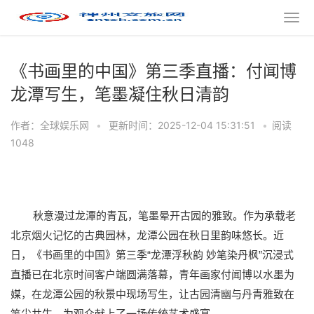
《书画里的中国》第三季直播：付闻博
龙潭写生，笔墨凝住秋日清韵
作者：全球娱乐网
•
更新时间：2025-12-04 15:31:51
•
阅读
1048
秋意漫过龙潭的青瓦，笔墨晕开古园的雅致。作为承载老
北京烟火记忆的古典园林，龙潭公园在秋日里韵味悠长。
近
“
”
日
，《书画里的中国》第三季
龙潭
浮秋韵
妙笔
染丹枫
沉浸式
直播已在北京时间客户端圆满落幕，青年画家付闻博以水墨为
媒，在龙潭公园的秋景中现场写生，让古园清幽与丹青雅致在