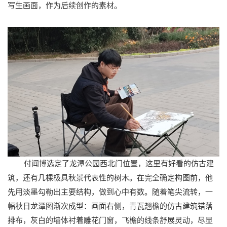
写生画面，作为后续创作的素材。
付闻博选定了龙潭公园西北门位置，这里有好看的仿古建
筑，还有几棵极具秋景代表性的树木。在完全确定构图前，他
先用淡墨勾勒出主要结构，做到心中有数。随着笔尖流转，一
幅秋日龙潭图渐次成型：画面右侧，青瓦翘檐的仿古建筑错落
排布，灰白的墙体衬着雕花门窗，飞檐的线条舒展灵动，尽显