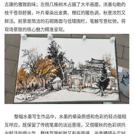
古建的雅致韵味；左侧几株树木占据了大半画面，浓墨勾勒的
枝干苍劲舒展，叶片晕染出金黄、橙红的暖色调，秋意浓烈又
鲜活。前景是简洁的石砌路面与低矮围栏，笔触写意松弛，将
现场景致的核心魅力精准呈现。
整幅水墨写生作品中，水墨的晕染质感和色彩的轻点缀相
互呼应，既保留了传统笔墨的淡远意境，又借暖秋的色彩烘托
出鲜活的烟火气，整体氛围松弛又有画面感。当直播镜头实时