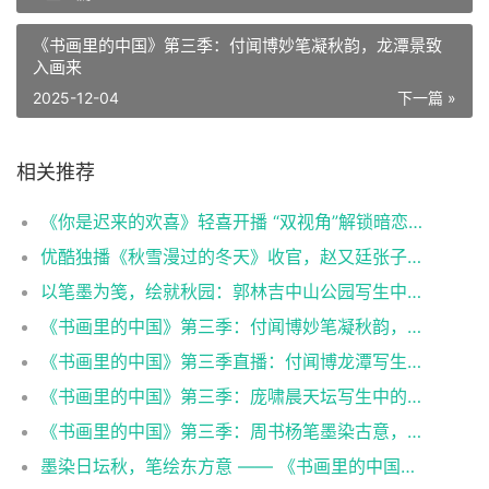
《书画里的中国》第三季：付闻博妙笔凝秋韵，龙潭景致
入画来
2025-12-04
下一篇 »
相关推荐
《你是迟来的欢喜》轻喜开播 “双视角”解锁暗恋心事上演春日纯暧
优酷独播《秋雪漫过的冬天》收官，赵又廷张子枫于视觉升温中治愈你我
以笔墨为笺，绘就秋园：郭林吉中山公园写生中的传统坚守与现场表达
《书画里的中国》第三季：付闻博妙笔凝秋韵，龙潭景致入画来
《书画里的中国》第三季直播：付闻博龙潭写生，笔墨凝住秋日清韵
《书画里的中国》第三季：庞啸晨天坛写生中的古今对话与精神皈依
《书画里的中国》第三季：周书杨笔墨染古意，日坛盛景入画来
墨染日坛秋，笔绘东方意 —— 《书画里的中国》周书杨沉浸式写生直播