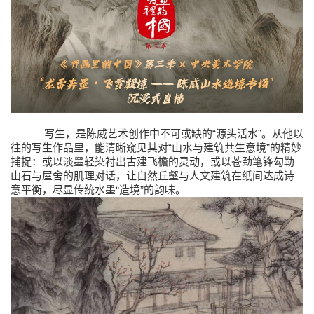
“
”
写生，是陈威艺术创作中不可或缺的
源头活水
。从他以
“
”
往的写生作品里，能清晰窥见其对
山水与建筑共生意境
的精妙
捕捉：或以淡墨轻染衬出古建飞檐的灵动，或以苍劲笔锋勾勒
山石与屋舍的肌理对话，让自然丘壑与人文建筑在纸间达成诗
“
”
意平衡，尽显传统水墨
造境
的韵味。