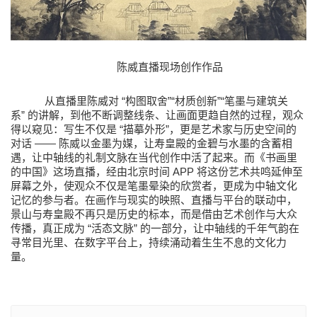
陈威
直播现场创作作品
“
”“
”“
从直播里陈威对
构图取舍
材质创新
笔墨与建筑关
”
系
的讲解，到他不断调整线条、让画面更趋自然的过程，观众
“
”
得以窥见：写生不仅是
描摹外形
，更是艺术家与历史空间的
——
对话
陈威以金墨为媒，让寿皇殿的金碧与水墨的含蓄相
遇，让中轴线的礼制文脉在当代创作中活了起来。而《书画里
APP
的中国》这场直播，经由北京时间
将这份艺术共鸣延伸至
屏幕之外，使观众不仅是笔墨晕染的欣赏者，更成为中轴文化
记忆的参与者。在画作与现实的映照、直播与平台的联动中，
景山与寿皇殿不再只是历史的标本，而是借由艺术创作与大众
“
”
传播，真正成为
活态文脉
的一部分，让中轴线的千年气韵在
寻常目光里、在数字平台上，持续涌动着生生不息的文化力
量。