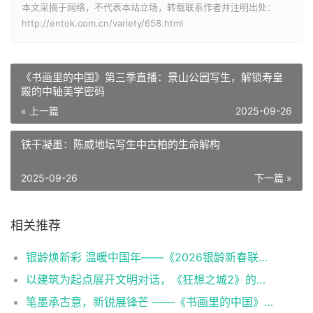
本文采摘于网络，不代表本站立场，转载联系作者并注明出处：
http://entok.com.cn/variety/658.html
《书画里的中国》第三季直播：景山公园写生，解锁寿皇
殿的中轴美学密码
« 上一篇
2025-09-26
铁干凝墨：陈威地坛写生中古柏的生命解构
2025-09-26
下一篇 »
相关推荐
银龄焕新彩 温暖中国年——《2026银龄新春联欢会》聚焦有爱有梦老龄群像
以建筑为起点展开文明对话，《狂想之城2》的四重叩问与三维跃升
笔墨承古意，新锐展锋芒 ——《书画里的中国》第三季直播直击首届中国画博士生作品展