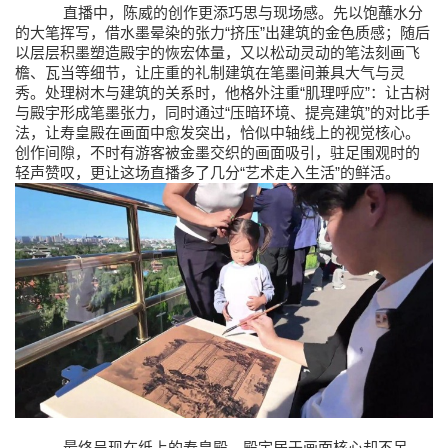
直播中，陈威的创作更添巧思与现场感。先以饱蘸水分
“
”
的大笔挥写，借水墨晕染的张力
挤压
出建筑的金色质感；随后
以层层积墨塑造殿宇的恢宏体量，又以松动灵动的笔法刻画飞
檐、瓦当等细节，让庄重的礼制建筑在笔墨间兼具大气与灵
“
”
秀。处理树木与建筑的关系时，他格外注重
肌理呼应
：让古树
“
”
与殿宇形成笔墨张力，同时通过
压暗环境、提亮建筑
的对比手
法，让寿皇殿在画面中愈发突出，恰似中轴线上的视觉核心。
创作间隙，不时有游客被金墨交织的画面吸引，驻足围观时的
“
”
轻声赞叹，更让这场直播多了几分
艺术走入生活
的鲜活。
最终呈现在纸上的寿皇殿，殿宇居于画面核心却不呆