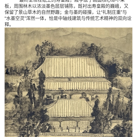
板，周围林木以浓淡墨色层层铺陈，既衬出寿皇殿的巍峨，又
“
”
保留了景山草木的自然野趣；金与墨的碰撞，让
礼制庄重
与
“
”
水墨空灵
浑然一体，恰是中轴线建筑与传统艺术精神的双向诠
释。