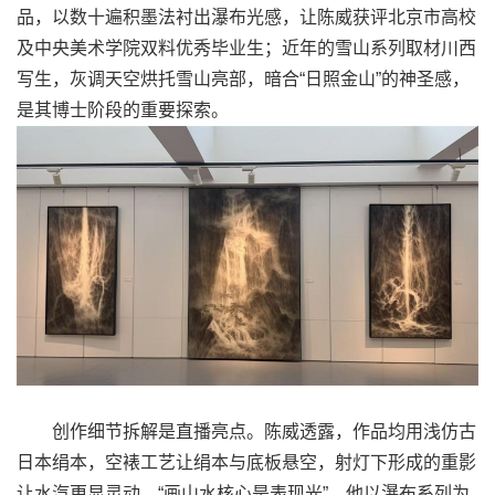
品，以数十遍积墨法衬出瀑布光感，让陈威获评北京市高校
及中央美术学院双料优秀毕业生；近年的雪山系列取材川西
写生，灰调天空烘托雪山亮部，暗合“日照金山”的神圣感，
是其博士阶段的重要探索。
创作细节拆解是直播亮点。陈威透露，作品均用浅仿古
日本绢本，空裱工艺让绢本与底板悬空，射灯下形成的重影
让水汽更显灵动。“画山水核心是表现光”，他以瀑布系列为