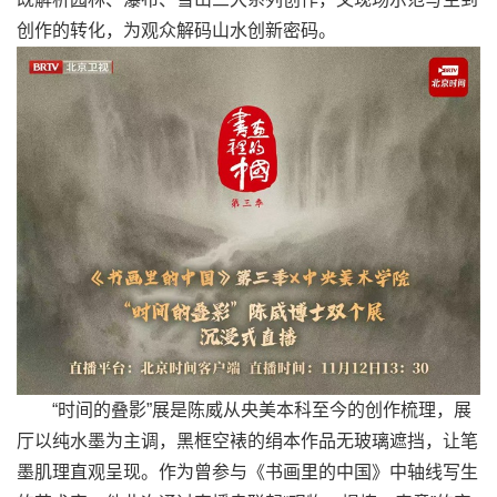
创作的转化，为观众解码山水创新密码。
“时间的叠影”展是陈威从央美本科至今的创作梳理，展
厅以纯水墨为主调，黑框空裱的绢本作品无玻璃遮挡，让笔
墨肌理直观呈现。作为曾参与《书画里的中国》中轴线写生