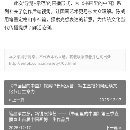
此次“导览+示范”的直播形式，为《书画里的中国》系
列补充了创作后端视角，让国画艺术更易被大众理解。陈威
用笔墨定格山水神韵，探索光感表达的新意，为传统文化当
代传播提供了鲜活范例。
本文采摘于网络，不代表本站立场，转载联系作者并注明出处：
http://entok.com.cn/variety/705.html
《书画里的中国》探索IP长尾运营：写生直播如何延续文
化节目生命力
« 上一篇
2025-12-17
笔墨承古意，新锐展锋芒 ——《书画里的中国》第三季直
播直击首届中国画博士生作品展
2025-12-17
下一篇 »