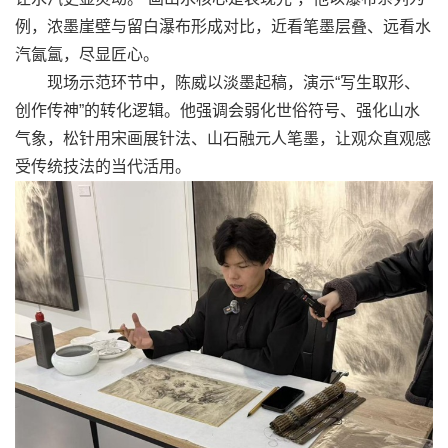
例，浓墨崖壁与留白瀑布形成对比，近看笔墨层叠、远看水
汽氤氲，尽显匠心。
现场示范环节中，陈威以淡墨起稿，演示“写生取形、
创作传神”的转化逻辑。他强调会弱化世俗符号、强化山水
气象，松针用宋画展针法、山石融元人笔墨，让观众直观感
受传统技法的当代活用。