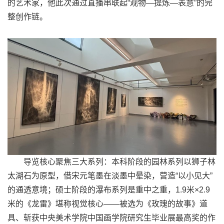
的艺术家，他此次通过直播串联起“观物—提炼—表意”的完
整创作链。
导览核心聚焦三大系列：本科阶段的园林系列以狮子林
太湖石为原型，借宋元笔墨在淡墨中晕染，营造“以小见大”
的通透意境；硕士阶段的瀑布系列是重中之重，1.9米×2.9
米的《龙雷》堪称视觉核心——被选为《玫瑰的故事》道
具、斩获中央美术学院中国画学院研究生毕业展最高奖的作