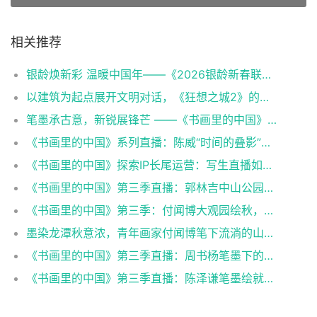
相关推荐
银龄焕新彩 温暖中国年——《2026银龄新春联欢会》聚焦有爱有梦老龄群像
以建筑为起点展开文明对话，《狂想之城2》的四重叩问与三维跃升
笔墨承古意，新锐展锋芒 ——《书画里的中国》第三季直播直击首届中国画博士生作品展
《书画里的中国》系列直播：陈威“时间的叠影”导览,笔墨解码山水艺术蜕变
《书画里的中国》探索IP长尾运营：写生直播如何延续文化节目生命力
《书画里的中国》第三季直播：郭林吉中山公园写生，定格深秋园林意韵
《书画里的中国》第三季：付闻博大观园绘秋，笔墨展京秋意趣
墨染龙潭秋意浓，青年画家付闻博笔下流淌的山水情
《书画里的中国》第三季直播：周书杨笔墨下的古坛新意
《书画里的中国》第三季直播：陈泽谦笔墨绘就琼岛碧波