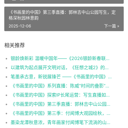
《书画里的中国》第三季直播：郭林吉中山公园写生，定
格深秋园林意韵
2025-12-06
下一篇 »
相关推荐
银龄焕新彩 温暖中国年——《2026银龄新春联欢会》聚焦有爱有梦老龄群像
以建筑为起点展开文明对话，《狂想之城2》的四重叩问与三维跃升
笔墨承古意，新锐展锋芒 ——《书画里的中国》第三季直播直击首届中国画博士生作品展
《书画里的中国》系列直播：陈威“时间的叠影”导览,笔墨解码山水艺术蜕变
《书画里的中国》探索IP长尾运营：写生直播如何延续文化节目生命力
《书画里的中国》第三季直播：郭林吉中山公园写生，定格深秋园林意韵
《书画里的中国》第三季：付闻博大观园绘秋，笔墨展京秋意趣
墨染龙潭秋意浓，青年画家付闻博笔下流淌的山水情