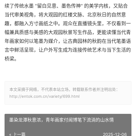
续了传统水墨
留白见意、墨色传神
的美学内核，又贴合
“
”
当代审美视角，将大观园的红楼文脉、北京秋日的自然意
趣，都融入方寸画纸之中。观众在直播镜头里，不仅看到一
幅兼具质感与美感的大观园秋景写生作品，更能读懂当代青
年画家如何以笔墨为媒介，让古典园林的秋韵在当代笔墨语
言中鲜活呈现，让户外写生成为连接传统艺术与当下生活的
桥梁。
本文采摘于网络，不代表本站立场，转载联系作者并注明出处：
http://entok.com.cn/variety/699.html
墨染龙潭秋意浓，青年画家付闻博笔下流淌的山水情
« 上一篇
2025-12-06