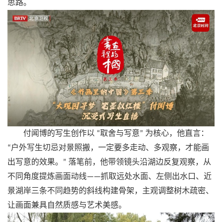
思路。
付闻博的写生创作以
取舍与写意
为核心，他直言：
“
”
户外写生切忌对景照搬，一定要多走动、多观察，才能画
“
出写意的效果。
落笔前，他
带领镜头
沿湖边反复观察，从
”
不同角度提炼画面动线
抓取远处水面、左侧出水口、近
——
景湖岸三条不同趋势的斜线构建骨架，主观调整树木疏密、
让画面兼具自然质感与艺术美感。