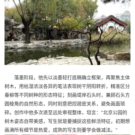
落墨阶段，他先以淡墨轻打底稿确立框架，再聚焦主体
树木，用枯湿浓淡各异的笔法表现树干阴阳转折，精准区分
垂柳等不同树种的形态特征；刻画堤岸石头时，兼顾石头方
圆棱角的自然形态，同时刻意把控疏密关系，避免画面琐
碎。创作中他多次退至远处审视整体，坦言：
北京公园的
“
树木姿态自带美感，写生就是要捕捉这些鲜活特征，初期想
画满所有细节是热爱，成熟的写生则要学会做减法。
”