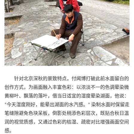
针对北京深秋的景致特点，付闻博打破此前水面留白的
创作方式，为画面融入丰富色彩：以浓淡不一的色调晕染微
黄柳叶、飘落的落叶，借当日适宜的湿度晕染湖面，他说：
今天湿度刚好，能晕出湖面的水汽感。
染制水面时保留走
“
”
笔缝隙避免色块呆板，倒影处稍添色彩层次，既贴合秋日温
润的视觉质感，又通过色彩的枯湿、疏密对比增强画面空间
感。