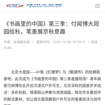
《书画里的中国》第三季：付闻博大观
园绘秋，笔墨展京秋意趣
作者：全球娱乐网
•
更新时间：2025-12-06 18:58:11
•
阅读
1048
北京大观园
版《红楼梦》与《甄嬛传》的经典取
——87
景地，此次成为《书画里的中国》第三季直播现场！青年画
家付闻博在此开启沉浸式户外写生，北京深秋的园景步步成
诗：多彩秋韵、错落假山亭榭与潋滟湖面，既化作水墨创作
的鲜活素材，也让观众直观解锁户外写生的笔墨技法与创作